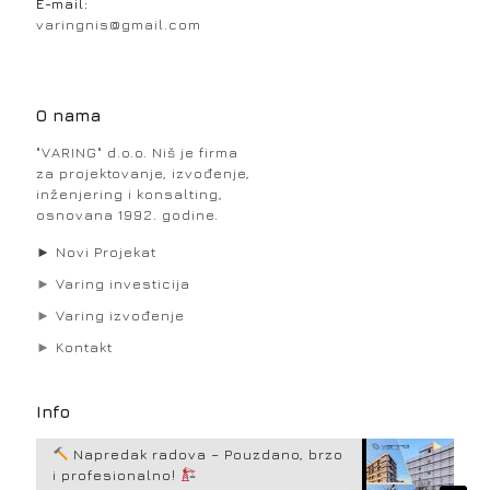
E-mail:
varingnis@gmail.com
O nama
"VARING" d.o.o. Niš je firma
za projektovanje, izvođenje,
inženjering i konsalting,
osnovana 1992. godine.
►
Novi Projekat
►
Varing investicija
►
Varing izvođenje
►
Kontakt
Info
Napredak radova – Pouzdano, brzo
i profesionalno!