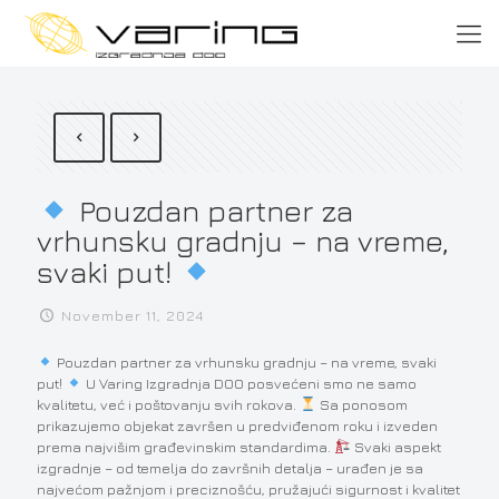
Pouzdan partner za
vrhunsku gradnju – na vreme,
svaki put!
November 11, 2024
Pouzdan partner za vrhunsku gradnju – na vreme, svaki
put!
U Varing Izgradnja DOO posvećeni smo ne samo
kvalitetu, već i poštovanju svih rokova.
Sa ponosom
prikazujemo objekat završen u predviđenom roku i izveden
prema najvišim građevinskim standardima.
Svaki aspekt
izgradnje – od temelja do završnih detalja – urađen je sa
najvećom pažnjom i preciznošću, pružajući sigurnost i kvalitet