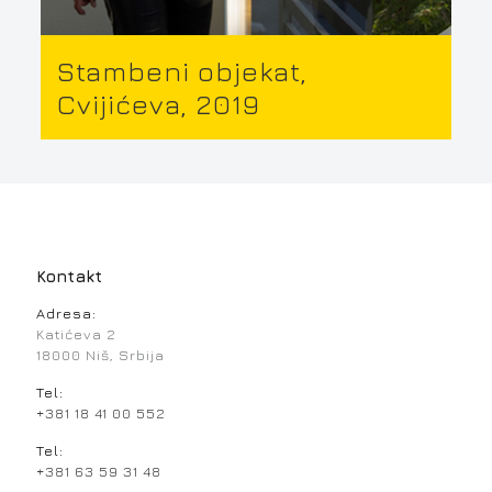
Stambeni objekat,
Cvijićeva, 2019
Kontakt
Adresa:
Katićeva 2
18000 Niš, Srbija
Tel:
+381 18 41 00 552
Tel:
+381 63 59 31 48