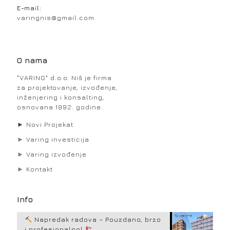
E-mail:
varingnis@gmail.com
O nama
"VARING" d.o.o. Niš je firma
za projektovanje, izvođenje,
inženjering i konsalting,
osnovana 1992. godine.
►
Novi Projekat
►
Varing investicija
►
Varing izvođenje
►
Kontakt
Info
Napredak radova – Pouzdano, brzo
i profesionalno!