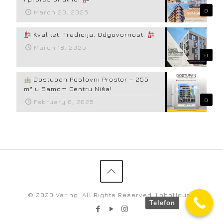
0
March 23, 2025
Kvalitet. Tradicija. Odgovornost.
March 18, 2025
0
Dostupan Poslovni Prostor – 255
m² u Samom Centru Niša!
0
February 8, 2025
© 2020 Varing. All Rights Reserved. LoboHouse
Telefon